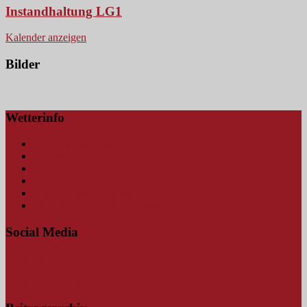
Instandhaltung LG1
Kalender anzeigen
Bilder
Wetterinfo
Amtliche Wetterwarnungen
Blitzkarte
Hochwasserwarnungen
Schmutterpegel Fischach
Schmutterpegel Fischach (mobil)
Wetterstation Bauhof Neusäß
Social Media
Findet uns auf Facebook
Findet uns auf Instagram