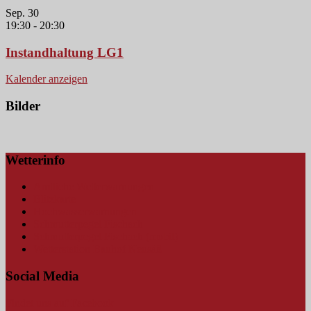
Sep.
30
19:30
-
20:30
Instandhaltung LG1
Kalender anzeigen
Bilder
Wetterinfo
Amtliche Wetterwarnungen
Blitzkarte
Hochwasserwarnungen
Schmutterpegel Fischach
Schmutterpegel Fischach (mobil)
Wetterstation Bauhof Neusäß
Social Media
Findet uns auf Facebook