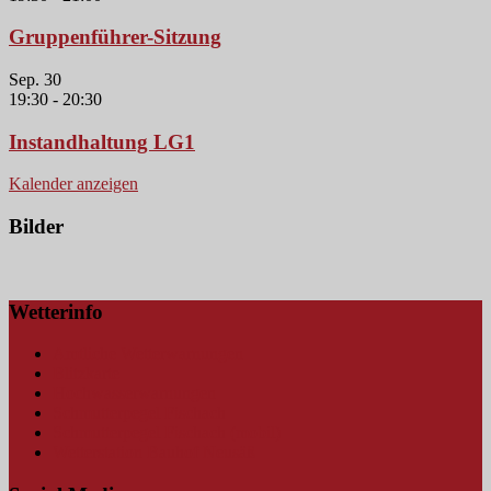
Gruppenführer-Sitzung
Sep.
30
19:30
-
20:30
Instandhaltung LG1
Kalender anzeigen
Bilder
Wetterinfo
Amtliche Wetterwarnungen
Blitzkarte
Hochwasserwarnungen
Schmutterpegel Fischach
Schmutterpegel Fischach (mobil)
Wetterstation Bauhof Neusäß