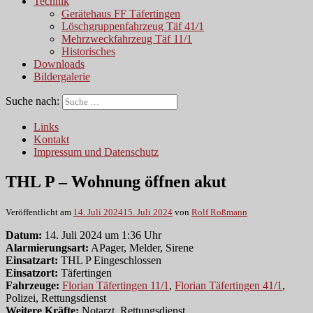
Technik
Gerätehaus FF Täfertingen
Löschgruppenfahrzeug Täf 41/1
Mehrzweckfahrzeug Täf 11/1
Historisches
Downloads
Bildergalerie
Suche nach:
Links
Kontakt
Impressum und Datenschutz
THL P – Wohnung öffnen akut
Veröffentlicht am
14. Juli 2024
15. Juli 2024
von
Rolf Roßmann
Datum:
14. Juli 2024 um 1:36 Uhr
Alarmierungsart:
APager, Melder, Sirene
Einsatzart:
THL P Eingeschlossen
Einsatzort:
Täfertingen
Fahrzeuge:
Florian Täfertingen 11/1
,
Florian Täfertingen 41/1
,
Polizei, Rettungsdienst
Weitere Kräfte:
Notarzt, Rettungsdienst