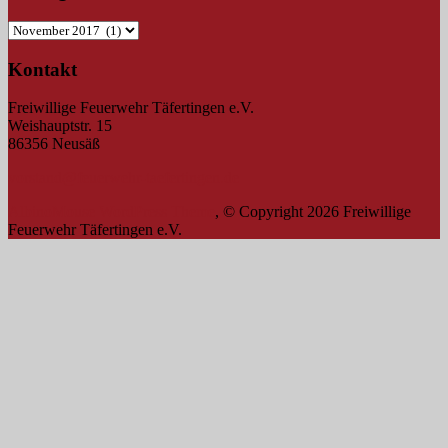
Beitragsarchiv
Kontakt
Freiwillige Feuerwehr Täfertingen e.V.
Weishauptstr. 15
86356 Neusäß
vorstand@feuerwehr-taefertingen.de
AlbinoMouse WordPress Theme
, © Copyright 2026 Freiwillige
Feuerwehr Täfertingen e.V.