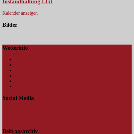
Instandhaltung LG1
Kalender anzeigen
Bilder
Wetterinfo
Amtliche Wetterwarnungen
Blitzkarte
Hochwasserwarnungen
Schmutterpegel Fischach
Schmutterpegel Fischach (mobil)
Wetterstation Bauhof Neusäß
Social Media
Findet uns auf Facebook
Findet uns auf Instagram
Beitragsarchiv