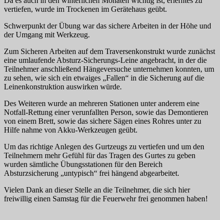
Da es auch in den winterlichen Monaten wichtig ist, erlerntes zu
vertiefen, wurde im Trockenen im Gerätehaus geübt.
Schwerpunkt der Übung war das sichere Arbeiten in der Höhe und
der Umgang mit Werkzeug.
Zum Sicheren Arbeiten auf dem Traversenkonstrukt wurde zunächst
eine umlaufende Absturz-Sicherungs-Leine angebracht, in der die
Teilnehmer anschließend Hängeversuche unternehmen konnten, um
zu sehen, wie sich ein etwaiges „Fallen“ in die Sicherung auf die
Leinenkonstruktion auswirken würde.
Des Weiteren wurde an mehreren Stationen unter anderem eine
Notfall-Rettung einer verunfallten Person, sowie das Demontieren
von einem Brett, sowie das sichere Sägen eines Rohres unter zu
Hilfe nahme von Akku-Werkzeugen geübt.
Um das richtige Anlegen des Gurtzeugs zu vertiefen und um den
Teilnehmern mehr Gefühl für das Tragen des Gurtes zu geben
wurden sämtliche Übungsstationen für den Bereich
Absturzsicherung „untypisch“ frei hängend abgearbeitet.
Vielen Dank an dieser Stelle an die Teilnehmer, die sich hier
freiwillig einen Samstag für die Feuerwehr frei genommen haben!