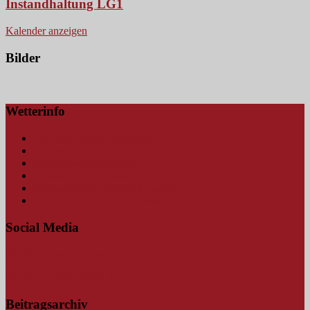
Instandhaltung LG1
Kalender anzeigen
Bilder
Wetterinfo
Amtliche Wetterwarnungen
Blitzkarte
Hochwasserwarnungen
Schmutterpegel Fischach
Schmutterpegel Fischach (mobil)
Wetterstation Bauhof Neusäß
Social Media
Findet uns auf Facebook
Findet uns auf Instagram
Beitragsarchiv