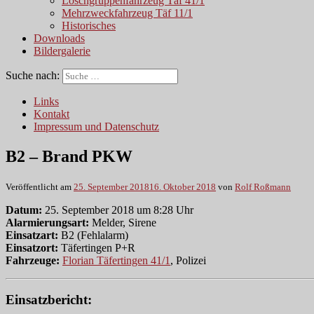
Löschgruppenfahrzeug Täf 41/1
Mehrzweckfahrzeug Täf 11/1
Historisches
Downloads
Bildergalerie
Suche nach:
Links
Kontakt
Impressum und Datenschutz
B2 – Brand PKW
Veröffentlicht am
25. September 2018
16. Oktober 2018
von
Rolf Roßmann
Datum:
25. September 2018 um 8:28 Uhr
Alarmierungsart:
Melder, Sirene
Einsatzart:
B2 (Fehlalarm)
Einsatzort:
Täfertingen P+R
Fahrzeuge:
Florian Täfertingen 41/1
, Polizei
Einsatzbericht: