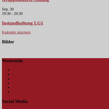
Sep.
30
19:30
-
20:30
Instandhaltung LG1
Kalender anzeigen
Bilder
Wetterinfo
Amtliche Wetterwarnungen
Blitzkarte
Hochwasserwarnungen
Schmutterpegel Fischach
Schmutterpegel Fischach (mobil)
Wetterstation Bauhof Neusäß
Social Media