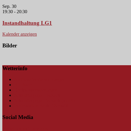
Sep.
30
19:30
-
20:30
Instandhaltung LG1
Kalender anzeigen
Bilder
Wetterinfo
Amtliche Wetterwarnungen
Blitzkarte
Hochwasserwarnungen
Schmutterpegel Fischach
Schmutterpegel Fischach (mobil)
Wetterstation Bauhof Neusäß
Social Media
Findet uns auf Facebook