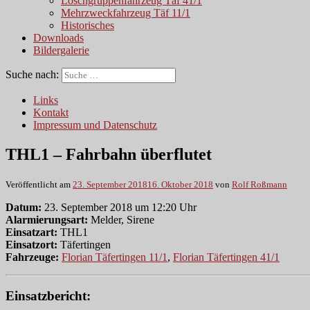
Löschgruppenfahrzeug Täf 41/1
Mehrzweckfahrzeug Täf 11/1
Historisches
Downloads
Bildergalerie
Suche nach:
Links
Kontakt
Impressum und Datenschutz
THL1 – Fahrbahn überflutet
Veröffentlicht am
23. September 2018
16. Oktober 2018
von
Rolf Roßmann
Datum:
23. September 2018 um 12:20 Uhr
Alarmierungsart:
Melder, Sirene
Einsatzart:
THL1
Einsatzort:
Täfertingen
Fahrzeuge:
Florian Täfertingen 11/1
,
Florian Täfertingen 41/1
Einsatzbericht: