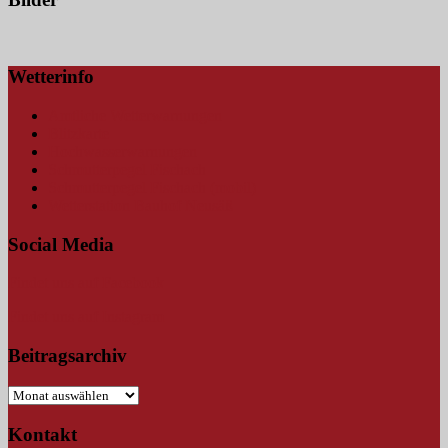
Wetterinfo
Amtliche Wetterwarnungen
Blitzkarte
Hochwasserwarnungen
Schmutterpegel Fischach
Schmutterpegel Fischach (mobil)
Wetterstation Bauhof Neusäß
Social Media
Findet uns auf Facebook
Findet uns auf Instagram
Beitragsarchiv
Beitragsarchiv
Kontakt