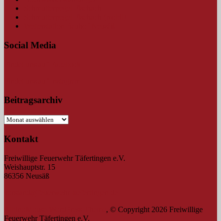
Schmutterpegel Fischach
Schmutterpegel Fischach (mobil)
Wetterstation Bauhof Neusäß
Social Media
Findet uns auf Facebook
Findet uns auf Instagram
Beitragsarchiv
Beitragsarchiv
Kontakt
Freiwillige Feuerwehr Täfertingen e.V.
Weishauptstr. 15
86356 Neusäß
vorstand@feuerwehr-taefertingen.de
AlbinoMouse WordPress Theme
, © Copyright 2026 Freiwillige
Feuerwehr Täfertingen e.V.