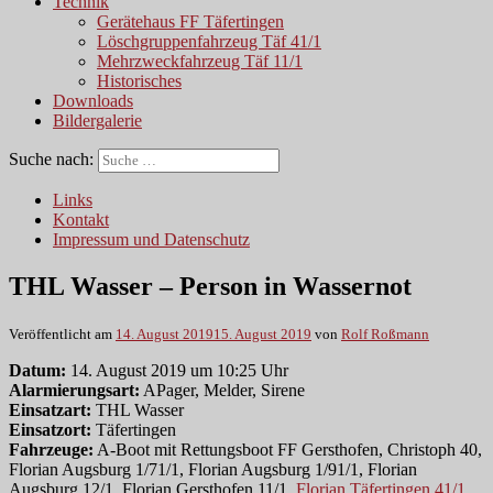
Technik
Gerätehaus FF Täfertingen
Löschgruppenfahrzeug Täf 41/1
Mehrzweckfahrzeug Täf 11/1
Historisches
Downloads
Bildergalerie
Suche nach:
Links
Kontakt
Impressum und Datenschutz
THL Wasser – Person in Wassernot
Veröffentlicht am
14. August 2019
15. August 2019
von
Rolf Roßmann
Datum:
14. August 2019 um 10:25 Uhr
Alarmierungsart:
APager, Melder, Sirene
Einsatzart:
THL Wasser
Einsatzort:
Täfertingen
Fahrzeuge:
A-Boot mit Rettungsboot FF Gersthofen, Christoph 40,
Florian Augsburg 1/71/1, Florian Augsburg 1/91/1, Florian
Augsburg 12/1, Florian Gersthofen 11/1,
Florian Täfertingen 41/1
,