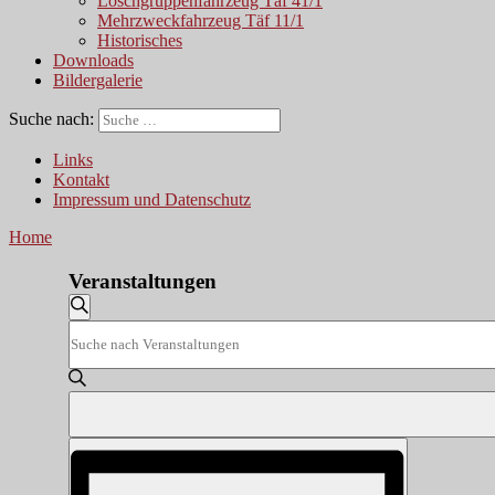
Löschgruppenfahrzeug Täf 41/1
Mehrzweckfahrzeug Täf 11/1
Historisches
Downloads
Bildergalerie
Suche nach:
Links
Kontakt
Impressum und Datenschutz
Home
Veranstaltungen
Veranstaltungen
Suche
Bitte
Suche
Schlüsselwort
und
eingeben.
Suche
Ansichten,
nach
Navigation
Veranstaltungen
Veranstaltung
Schlüsselwort.
Ansichten-