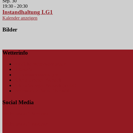
Sep.
30
19:30
-
20:30
Instandhaltung LG1
Kalender anzeigen
Bilder
Wetterinfo
Amtliche Wetterwarnungen
Blitzkarte
Hochwasserwarnungen
Schmutterpegel Fischach
Schmutterpegel Fischach (mobil)
Wetterstation Bauhof Neusäß
Social Media
Findet uns auf Facebook
Findet uns auf Instagram