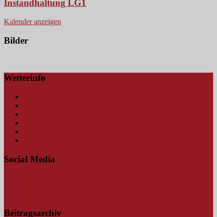
Instandhaltung LG1
Kalender anzeigen
Bilder
Wetterinfo
Amtliche Wetterwarnungen
Blitzkarte
Hochwasserwarnungen
Schmutterpegel Fischach
Schmutterpegel Fischach (mobil)
Wetterstation Bauhof Neusäß
Social Media
Findet uns auf Facebook
Findet uns auf Instagram
Beitragsarchiv