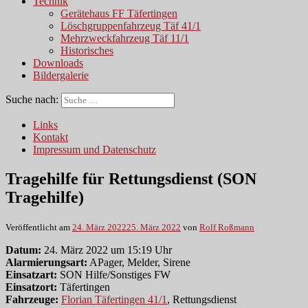
Technik
Gerätehaus FF Täfertingen
Löschgruppenfahrzeug Täf 41/1
Mehrzweckfahrzeug Täf 11/1
Historisches
Downloads
Bildergalerie
Suche nach:
Links
Kontakt
Impressum und Datenschutz
Tragehilfe für Rettungsdienst (SON
Tragehilfe)
Veröffentlicht am
24. März 2022
25. März 2022
von
Rolf Roßmann
Datum:
24. März 2022 um 15:19 Uhr
Alarmierungsart:
APager, Melder, Sirene
Einsatzart:
SON Hilfe/Sonstiges FW
Einsatzort:
Täfertingen
Fahrzeuge:
Florian Täfertingen 41/1
, Rettungsdienst