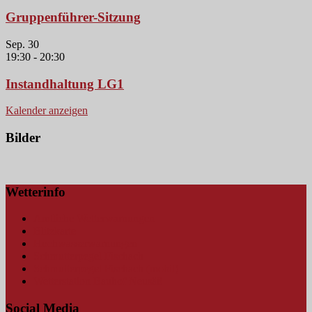
Gruppenführer-Sitzung
Sep.
30
19:30
-
20:30
Instandhaltung LG1
Kalender anzeigen
Bilder
Wetterinfo
Amtliche Wetterwarnungen
Blitzkarte
Hochwasserwarnungen
Schmutterpegel Fischach
Schmutterpegel Fischach (mobil)
Wetterstation Bauhof Neusäß
Social Media