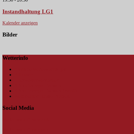
Instandhaltung LG1
Kalender anzeigen
Bilder
Wetterinfo
Amtliche Wetterwarnungen
Blitzkarte
Hochwasserwarnungen
Schmutterpegel Fischach
Schmutterpegel Fischach (mobil)
Wetterstation Bauhof Neusäß
Social Media
Findet uns auf Facebook
Findet uns auf Instagram