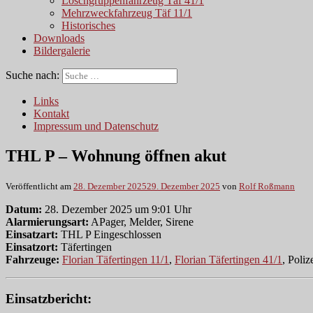
Löschgruppenfahrzeug Täf 41/1
Mehrzweckfahrzeug Täf 11/1
Historisches
Downloads
Bildergalerie
Suche nach:
Links
Kontakt
Impressum und Datenschutz
THL P – Wohnung öffnen akut
Veröffentlicht am
28. Dezember 2025
29. Dezember 2025
von
Rolf Roßmann
Datum:
28. Dezember 2025 um 9:01 Uhr
Alarmierungsart:
APager, Melder, Sirene
Einsatzart:
THL P Eingeschlossen
Einsatzort:
Täfertingen
Fahrzeuge:
Florian Täfertingen 11/1
,
Florian Täfertingen 41/1
, Poliz
Einsatzbericht: