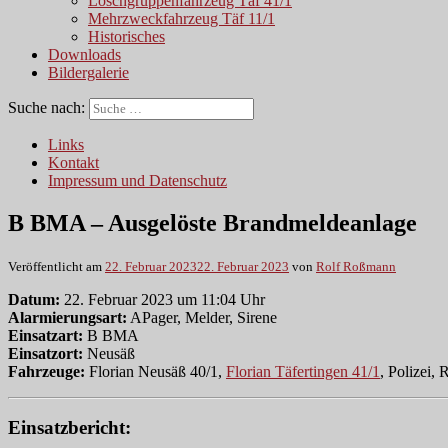
Löschgruppenfahrzeug Täf 41/1
Mehrzweckfahrzeug Täf 11/1
Historisches
Downloads
Bildergalerie
Suche nach:
Links
Kontakt
Impressum und Datenschutz
B BMA – Ausgelöste Brandmeldeanlage
Veröffentlicht am
22. Februar 2023
22. Februar 2023
von
Rolf Roßmann
Datum:
22. Februar 2023 um 11:04 Uhr
Alarmierungsart:
APager, Melder, Sirene
Einsatzart:
B BMA
Einsatzort:
Neusäß
Fahrzeuge:
Florian Neusäß 40/1,
Florian Täfertingen 41/1
, Polizei, 
Einsatzbericht: