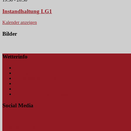
Instandhaltung LG1
Kalender anzeigen
Bilder
Wetterinfo
Amtliche Wetterwarnungen
Blitzkarte
Hochwasserwarnungen
Schmutterpegel Fischach
Schmutterpegel Fischach (mobil)
Wetterstation Bauhof Neusäß
Social Media
Findet uns auf Facebook
Findet uns auf Instagram