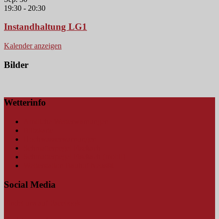
19:30
-
20:30
Instandhaltung LG1
Kalender anzeigen
Bilder
Wetterinfo
Amtliche Wetterwarnungen
Blitzkarte
Hochwasserwarnungen
Schmutterpegel Fischach
Schmutterpegel Fischach (mobil)
Wetterstation Bauhof Neusäß
Social Media
Findet uns auf Facebook