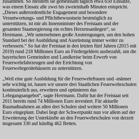
zusammen. So meistern sie gemeinsam täglich etwa 650 Einsätze,
was einem Einsatz alle zwei bis zweieinhalb Minuten entspricht.
„Dieses außerordentliche Engagement und besondere
Verantwortungs- und Pflichtbewusstsein bestmöglich zu
unterstützen, ist mir als Innenminister des Freistaats und der
gesamten Staatsregierung ein echtes Herzensanliegen“, so
Herrmann. „Wir unternehmen große Anstrengungen, um den hohen
Standard bei der Ausbildung und Ausrüstung immer weiter zu
verbessern.“ So hat der Freistaat in den letzten fünf Jahren (2015 mit
2019) rund 218 Millionen Euro an Fördergeldern ausbezahlt, um die
bayerischen Gemeinden und Landkreise beim Erwerb von
Feuerwehrfahrzeugen und der Errichtung von
Feuerwehrgerätehäusern zu unterstützen.
„Weil eine gute Ausbildung für die Feuerwehrfrauen und -männer
sehr wichtig ist, bauen wir unsere drei Staatlichen Feuerwehrschulen
kontinuierlich aus, erweitern und optimieren das
Lehrgangsangebot“, sagte Herrmann. Dafür hat der Freistaat seit
2011 bereits rund 74 Millionen Euro investiert. Für aktuelle
Baumaßnahmen an allen drei Schulen sind weitere 50 Millionen
Euro eingeplant. Dabei liegt der Schwerpunkt nun vor allem auf der
Erweiterung der Unterkünfte an den Feuerwehrschulen von derzeit
insgesamt 330 auf künftig 462 Betten.