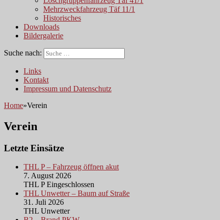
Löschgruppenfahrzeug Täf 41/1
Mehrzweckfahrzeug Täf 11/1
Historisches
Downloads
Bildergalerie
Suche nach:
Links
Kontakt
Impressum und Datenschutz
Home
»
Verein
Verein
Letzte Einsätze
THL P – Fahrzeug öffnen akut
7. August 2026
THL P Eingeschlossen
THL Unwetter – Baum auf Straße
31. Juli 2026
THL Unwetter
B2 – Brand PKW