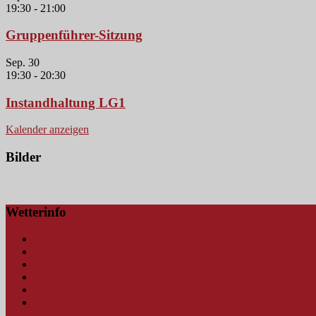
19:30
-
21:00
Gruppenführer-Sitzung
Sep.
30
19:30
-
20:30
Instandhaltung LG1
Kalender anzeigen
Bilder
Wetterinfo
Amtliche Wetterwarnungen
Blitzkarte
Hochwasserwarnungen
Schmutterpegel Fischach
Schmutterpegel Fischach (mobil)
Wetterstation Bauhof Neusäß