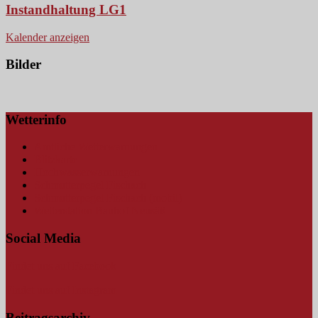
Instandhaltung LG1
Kalender anzeigen
Bilder
Wetterinfo
Amtliche Wetterwarnungen
Blitzkarte
Hochwasserwarnungen
Schmutterpegel Fischach
Schmutterpegel Fischach (mobil)
Wetterstation Bauhof Neusäß
Social Media
Findet uns auf Facebook
Findet uns auf Instagram
Beitragsarchiv