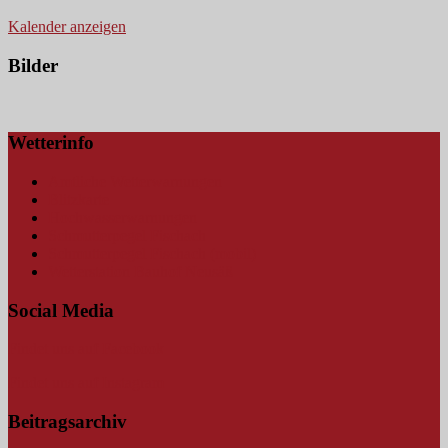
Kalender anzeigen
Bilder
Wetterinfo
Amtliche Wetterwarnungen
Blitzkarte
Hochwasserwarnungen
Schmutterpegel Fischach
Schmutterpegel Fischach (mobil)
Wetterstation Bauhof Neusäß
Social Media
Findet uns auf Facebook
Findet uns auf Instagram
Beitragsarchiv