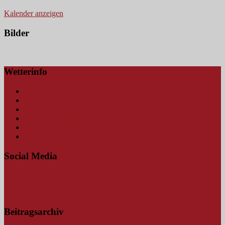
Kalender anzeigen
Bilder
Wetterinfo
Amtliche Wetterwarnungen
Blitzkarte
Hochwasserwarnungen
Schmutterpegel Fischach
Schmutterpegel Fischach (mobil)
Wetterstation Bauhof Neusäß
Social Media
Findet uns auf Facebook
Findet uns auf Instagram
Beitragsarchiv