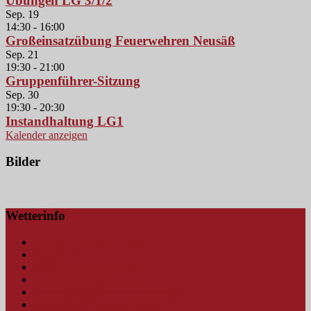
Übungen LG 3/1/2
Sep.
19
14:30
-
16:00
Großeinsatzübung Feuerwehren Neusäß
Sep.
21
19:30
-
21:00
Gruppenführer-Sitzung
Sep.
30
19:30
-
20:30
Instandhaltung LG1
Kalender anzeigen
Bilder
Wetterinfo
Amtliche Wetterwarnungen
Blitzkarte
Hochwasserwarnungen
Schmutterpegel Fischach
Schmutterpegel Fischach (mobil)
Wetterstation Bauhof Neusäß