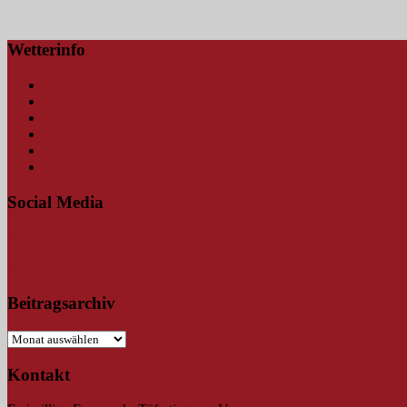
Wetterinfo
Amtliche Wetterwarnungen
Blitzkarte
Hochwasserwarnungen
Schmutterpegel Fischach
Schmutterpegel Fischach (mobil)
Wetterstation Bauhof Neusäß
Social Media
Findet uns auf Facebook
Findet uns auf Instagram
Beitragsarchiv
Beitragsarchiv
Kontakt