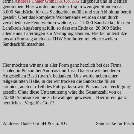
Firma
Andreas Thaler GmbH & Co. KG
aufgebaut und in Betrieb
genommen. Hier wurden am ersten Tag in wenigen Stunden ca.
3.000 Sandsäcke für das Stadtgebiet gefüllt und zur Abholung bereit
gestellt. Über das komplette Wochenende wurden dann durch
verschiedenste Feuerwehren weitere, ca. 17.000 Sandsäcke, für den
Landkreis Augsburg gefüllt, so dass am Ende ca. 20.000 Säcke
alleine aus Täfertingen zur Verfügung standen. Hierbei unterstütze
uns am Samstag auch das THW Sonthofen mit einer zweiten
Sandsackfüllmaschine.
Hier möchten wir uns in aller Form ganz herzlich bei der Firma
Thaler, in Person bei Andreas und Lisa Thaler sowie bei deren
Angestellten Basti (uvm.), bedanken. Uns wurde neben einer
teilgeräumten Halle, in der wir trocken die Sandsäcke füllen
konnten, auch ein Teil des Fuhrparks sowie Personal zur Verfügung
gestellt. Ohne diese Unterstützung wäre die Gesamtzahl von ca.
20.000 Sandsäcken nie zu bewältigen gewesen – Hierfür ein ganz
herzliches „Vergelt´s Gott“!
Andreas Thaler GmbH & Co. KG
Sandsäcke für Fisc