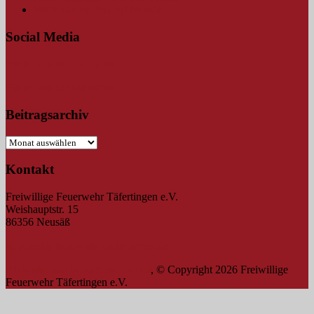
Wetterstation Bauhof Neusäß
Social Media
Findet uns auf Facebook
Findet uns auf Instagram
Beitragsarchiv
Beitragsarchiv
Kontakt
Freiwillige Feuerwehr Täfertingen e.V.
Weishauptstr. 15
86356 Neusäß
vorstand@feuerwehr-taefertingen.de
AlbinoMouse WordPress Theme
, © Copyright 2026 Freiwillige
Feuerwehr Täfertingen e.V.