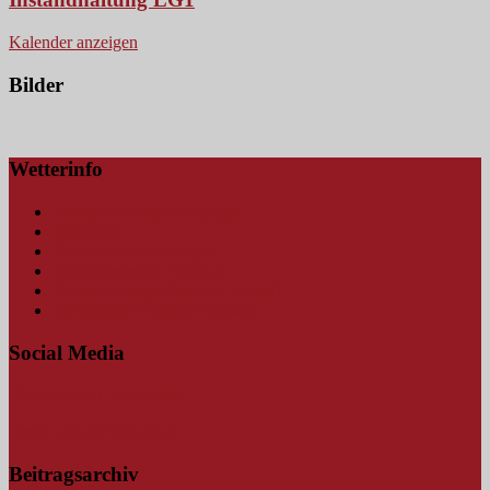
Kalender anzeigen
Bilder
Wetterinfo
Amtliche Wetterwarnungen
Blitzkarte
Hochwasserwarnungen
Schmutterpegel Fischach
Schmutterpegel Fischach (mobil)
Wetterstation Bauhof Neusäß
Social Media
Findet uns auf Facebook
Findet uns auf Instagram
Beitragsarchiv