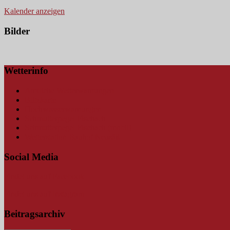
Kalender anzeigen
Bilder
Wetterinfo
Amtliche Wetterwarnungen
Blitzkarte
Hochwasserwarnungen
Schmutterpegel Fischach
Schmutterpegel Fischach (mobil)
Wetterstation Bauhof Neusäß
Social Media
Findet uns auf Facebook
Findet uns auf Instagram
Beitragsarchiv