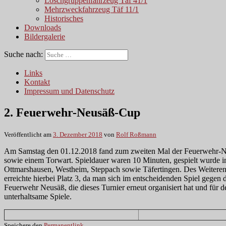
Löschgruppenfahrzeug Täf 41/1
Mehrzweckfahrzeug Täf 11/1
Historisches
Downloads
Bildergalerie
Suche nach:
Links
Kontakt
Impressum und Datenschutz
2. Feuerwehr-Neusäß-Cup
Veröffentlicht am
3. Dezember 2018
von
Rolf Roßmann
Am Samstag den 01.12.2018 fand zum zweiten Mal der Feuerwehr-Neusä
sowie einem Torwart. Spieldauer waren 10 Minuten, gespielt wurde 
Ottmarshausen, Westheim, Steppach sowie Täfertingen. Des Weiteren
erreichte hierbei Platz 3, da man sich im entscheidenden Spiel gegen 
Feuerwehr Neusäß, die dieses Turnier erneut organisiert hat und für 
unterhaltsame Spiele.
Speichere den
Permanentlink
.