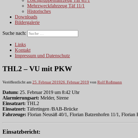
Löschgruppenfahrzeug Täf 41/1
Mehrzweckfahrzeug Täf 11/1
Historisches
Downloads
Bildergalerie
Suche nach:
Links
Kontakt
Impressum und Datenschutz
THL2 – VU mit PKW
Veröffentlicht am
25. Februar 2019
26. Februar 2019
von
Rolf Roßmann
Datum:
25. Februar 2019 um 8:42 Uhr
Alarmierungsart:
Melder, Sirene
Einsatzart:
THL2
Einsatzort:
Täfertingen /BAB-Brücke
Fahrzeuge:
Florian Neusäß 40/1, Florian Batzenhofen 11/1, Florian
Einsatzbericht: