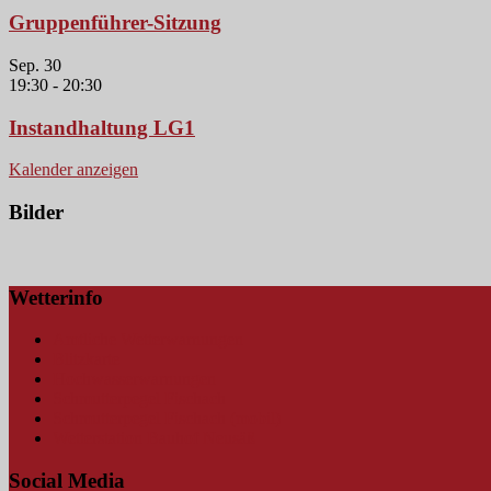
Gruppenführer-Sitzung
Sep.
30
19:30
-
20:30
Instandhaltung LG1
Kalender anzeigen
Bilder
Wetterinfo
Amtliche Wetterwarnungen
Blitzkarte
Hochwasserwarnungen
Schmutterpegel Fischach
Schmutterpegel Fischach (mobil)
Wetterstation Bauhof Neusäß
Social Media