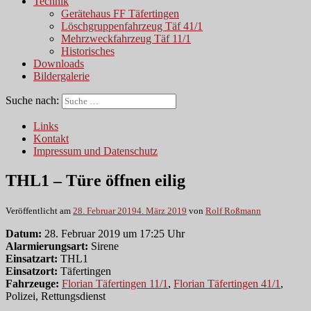
Technik
Gerätehaus FF Täfertingen
Löschgruppenfahrzeug Täf 41/1
Mehrzweckfahrzeug Täf 11/1
Historisches
Downloads
Bildergalerie
Suche nach:
Links
Kontakt
Impressum und Datenschutz
THL1 – Türe öffnen eilig
Veröffentlicht am
28. Februar 2019
4. März 2019
von
Rolf Roßmann
Datum:
28. Februar 2019 um 17:25 Uhr
Alarmierungsart:
Sirene
Einsatzart:
THL1
Einsatzort:
Täfertingen
Fahrzeuge:
Florian Täfertingen 11/1
,
Florian Täfertingen 41/1
,
Polizei, Rettungsdienst