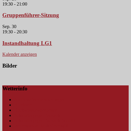
19:30
-
21:00
Gruppenführer-Sitzung
Sep.
30
19:30
-
20:30
Instandhaltung LG1
Kalender anzeigen
Bilder
Wetterinfo
Amtliche Wetterwarnungen
Blitzkarte
Hochwasserwarnungen
Schmutterpegel Fischach
Schmutterpegel Fischach (mobil)
Wetterstation Bauhof Neusäß