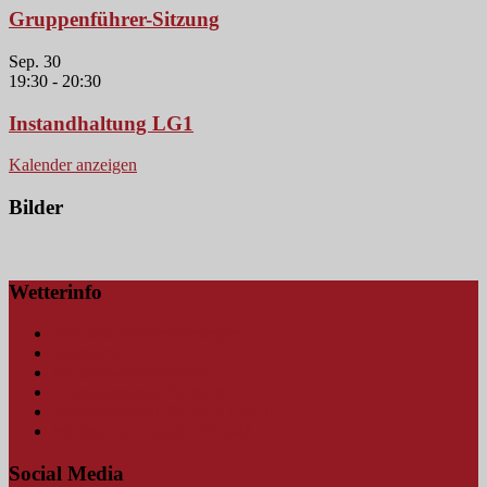
Gruppenführer-Sitzung
Sep.
30
19:30
-
20:30
Instandhaltung LG1
Kalender anzeigen
Bilder
Wetterinfo
Amtliche Wetterwarnungen
Blitzkarte
Hochwasserwarnungen
Schmutterpegel Fischach
Schmutterpegel Fischach (mobil)
Wetterstation Bauhof Neusäß
Social Media