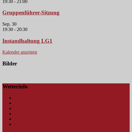
19:30
-
21:00
Gruppenführer-Sitzung
Sep.
30
19:30
-
20:30
Instandhaltung LG1
Kalender anzeigen
Bilder
Wetterinfo
Amtliche Wetterwarnungen
Blitzkarte
Hochwasserwarnungen
Schmutterpegel Fischach
Schmutterpegel Fischach (mobil)
Wetterstation Bauhof Neusäß