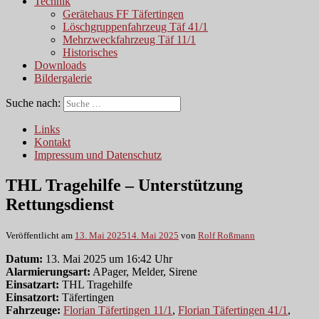
Technik
Gerätehaus FF Täfertingen
Löschgruppenfahrzeug Täf 41/1
Mehrzweckfahrzeug Täf 11/1
Historisches
Downloads
Bildergalerie
Suche nach:
Links
Kontakt
Impressum und Datenschutz
THL Tragehilfe – Unterstützung
Rettungsdienst
Veröffentlicht am
13. Mai 2025
14. Mai 2025
von
Rolf Roßmann
Datum:
13. Mai 2025 um 16:42 Uhr
Alarmierungsart:
APager, Melder, Sirene
Einsatzart:
THL Tragehilfe
Einsatzort:
Täfertingen
Fahrzeuge:
Florian Täfertingen 11/1
,
Florian Täfertingen 41/1
,