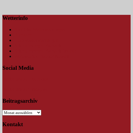
Wetterinfo
Amtliche Wetterwarnungen
Blitzkarte
Hochwasserwarnungen
Schmutterpegel Fischach
Schmutterpegel Fischach (mobil)
Wetterstation Bauhof Neusäß
Social Media
Findet uns auf Facebook
Findet uns auf Instagram
Beitragsarchiv
Beitragsarchiv
Kontakt