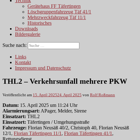
Technik
Gerätehaus FF Täfertingen
Löschgruppenfahrzeug Täf 41/1
Mehrzweckfahrzeug Täf 11/1
Historisches
Downloads
Bildergalerie
Suche nach:
Links
Kontakt
Impressum und Datenschutz
THL2 – Verkehrsunfall mehrere PKW
Veröffentlicht am
15. April 2025
24. April 2025
von
Rolf Roßmann
Datum:
15. April 2025 um 11:24 Uhr
Alarmierungsart:
APager, Melder, Sirene
Einsatzart:
THL2
Einsatzort:
Täfertingen / Umgehungsstraße
Fahrzeuge:
Florian Neusäß 40/2, Christoph 40, Florian Neusäß
12/1,
Florian Täfertingen 11/1
,
Florian Täfertingen 41/1
,
Rettungsdienst