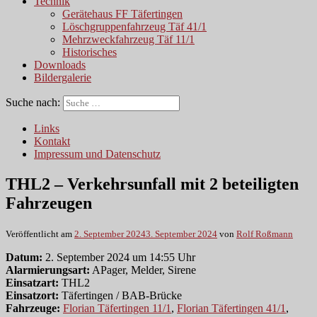
Technik
Gerätehaus FF Täfertingen
Löschgruppenfahrzeug Täf 41/1
Mehrzweckfahrzeug Täf 11/1
Historisches
Downloads
Bildergalerie
Suche nach:
Links
Kontakt
Impressum und Datenschutz
THL2 – Verkehrsunfall mit 2 beteiligten
Fahrzeugen
Veröffentlicht am
2. September 2024
3. September 2024
von
Rolf Roßmann
Datum:
2. September 2024 um 14:55 Uhr
Alarmierungsart:
APager, Melder, Sirene
Einsatzart:
THL2
Einsatzort:
Täfertingen / BAB-Brücke
Fahrzeuge:
Florian Täfertingen 11/1
,
Florian Täfertingen 41/1
,