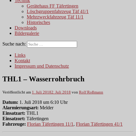
Technik
Gerätehaus FF Täfertingen
Löschgruppenfahrzeug Täf 41/1
Mehrzweckfahrzeug Täf 11/1
Historisches
Downloads
Bildergalerie
Suche nach:
Links
Kontakt
Impressum und Datenschutz
THL1 – Wasserrohrbruch
Veröffentlicht am
1. Juli 2018
2. Juli 2018
von
Rolf Roßmann
Datum:
1. Juli 2018 um 6:10 Uhr
Alarmierungsart:
Melder
Einsatzart:
THL1
Einsatzort:
Täfertingen
Fahrzeuge:
Florian Täfertingen 11/1
,
Florian Täfertingen 41/1