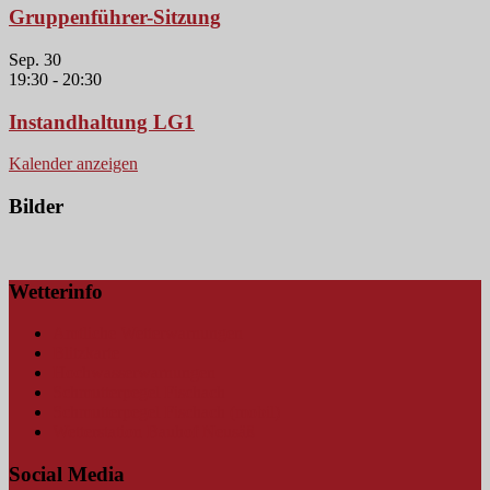
Gruppenführer-Sitzung
Sep.
30
19:30
-
20:30
Instandhaltung LG1
Kalender anzeigen
Bilder
Wetterinfo
Amtliche Wetterwarnungen
Blitzkarte
Hochwasserwarnungen
Schmutterpegel Fischach
Schmutterpegel Fischach (mobil)
Wetterstation Bauhof Neusäß
Social Media