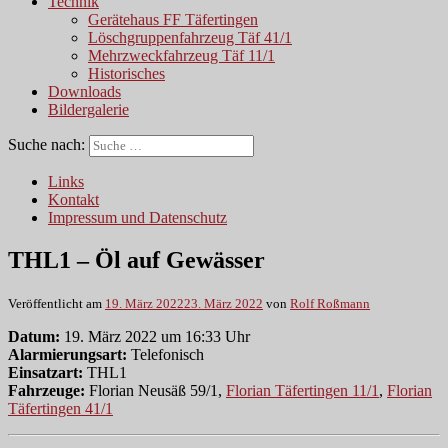
Technik
Gerätehaus FF Täfertingen
Löschgruppenfahrzeug Täf 41/1
Mehrzweckfahrzeug Täf 11/1
Historisches
Downloads
Bildergalerie
Suche nach:
Links
Kontakt
Impressum und Datenschutz
THL1 – Öl auf Gewässer
Veröffentlicht am
19. März 2022
23. März 2022
von
Rolf Roßmann
Datum:
19. März 2022 um 16:33 Uhr
Alarmierungsart:
Telefonisch
Einsatzart:
THL1
Fahrzeuge:
Florian Neusäß 59/1,
Florian Täfertingen 11/1
,
Florian
Täfertingen 41/1