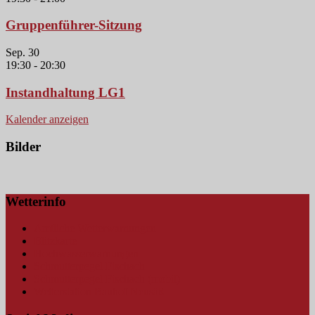
Gruppenführer-Sitzung
Sep.
30
19:30
-
20:30
Instandhaltung LG1
Kalender anzeigen
Bilder
Wetterinfo
Amtliche Wetterwarnungen
Blitzkarte
Hochwasserwarnungen
Schmutterpegel Fischach
Schmutterpegel Fischach (mobil)
Wetterstation Bauhof Neusäß