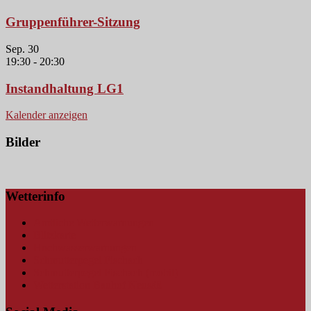
Gruppenführer-Sitzung
Sep.
30
19:30
-
20:30
Instandhaltung LG1
Kalender anzeigen
Bilder
Wetterinfo
Amtliche Wetterwarnungen
Blitzkarte
Hochwasserwarnungen
Schmutterpegel Fischach
Schmutterpegel Fischach (mobil)
Wetterstation Bauhof Neusäß