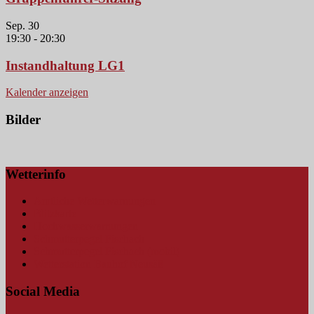
Sep.
30
19:30
-
20:30
Instandhaltung LG1
Kalender anzeigen
Bilder
Wetterinfo
Amtliche Wetterwarnungen
Blitzkarte
Hochwasserwarnungen
Schmutterpegel Fischach
Schmutterpegel Fischach (mobil)
Wetterstation Bauhof Neusäß
Social Media