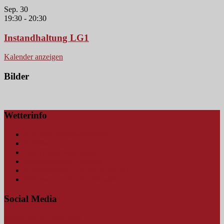
Sep.
30
19:30
-
20:30
Instandhaltung LG1
Kalender anzeigen
Bilder
Wetterinfo
Amtliche Wetterwarnungen
Blitzkarte
Hochwasserwarnungen
Schmutterpegel Fischach
Schmutterpegel Fischach (mobil)
Wetterstation Bauhof Neusäß
Social Media
Findet uns auf Facebook