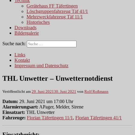
Technik
Gerätehaus FF Täfertingen
Löschgruppenfahrzeug Täf 41/1
Mehrzweckfahrzeug Täf 11/1
Historisches
Downloads
Bildergalerie
Suche nach:
Links
Kontakt
Impressum und Datenschutz
THL Unwetter – Unwetternotdienst
Veröffentlicht am
29. Juni 2021
30. Juni 2021
von
Rolf Roßmann
Datum:
29. Juni 2021 um 17:00 Uhr
Alarmierungsart:
APager, Melder, Sirene
Einsatzart:
THL Unwetter
Fahrzeuge:
Florian Täfertingen 11/1
,
Florian Täfertingen 41/1
Einsatzbericht: