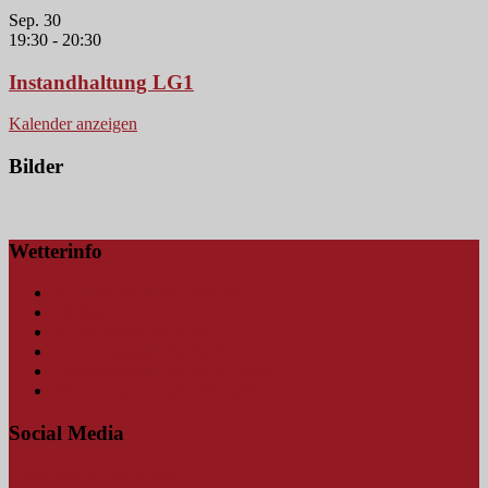
Sep.
30
19:30
-
20:30
Instandhaltung LG1
Kalender anzeigen
Bilder
Wetterinfo
Amtliche Wetterwarnungen
Blitzkarte
Hochwasserwarnungen
Schmutterpegel Fischach
Schmutterpegel Fischach (mobil)
Wetterstation Bauhof Neusäß
Social Media
Findet uns auf Facebook