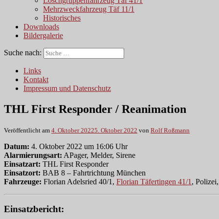
Löschgruppenfahrzeug Täf 41/1
Mehrzweckfahrzeug Täf 11/1
Historisches
Downloads
Bildergalerie
Suche nach:
Links
Kontakt
Impressum und Datenschutz
THL First Responder / Reanimation
Veröffentlicht am
4. Oktober 2022
5. Oktober 2022
von
Rolf Roßmann
Datum:
4. Oktober 2022 um 16:06 Uhr
Alarmierungsart:
APager, Melder, Sirene
Einsatzart:
THL First Responder
Einsatzort:
BAB 8 – Fahrtrichtung München
Fahrzeuge:
Florian Adelsried 40/1,
Florian Täfertingen 41/1
, Polizei
Einsatzbericht: