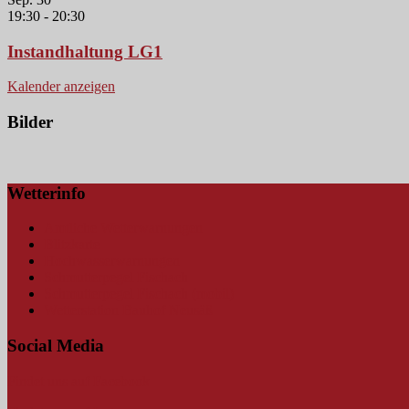
19:30
-
20:30
Instandhaltung LG1
Kalender anzeigen
Bilder
Wetterinfo
Amtliche Wetterwarnungen
Blitzkarte
Hochwasserwarnungen
Schmutterpegel Fischach
Schmutterpegel Fischach (mobil)
Wetterstation Bauhof Neusäß
Social Media
Findet uns auf Facebook