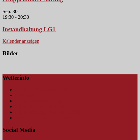
Sep.
30
19:30
-
20:30
Instandhaltung LG1
Kalender anzeigen
Bilder
Wetterinfo
Amtliche Wetterwarnungen
Blitzkarte
Hochwasserwarnungen
Schmutterpegel Fischach
Schmutterpegel Fischach (mobil)
Wetterstation Bauhof Neusäß
Social Media