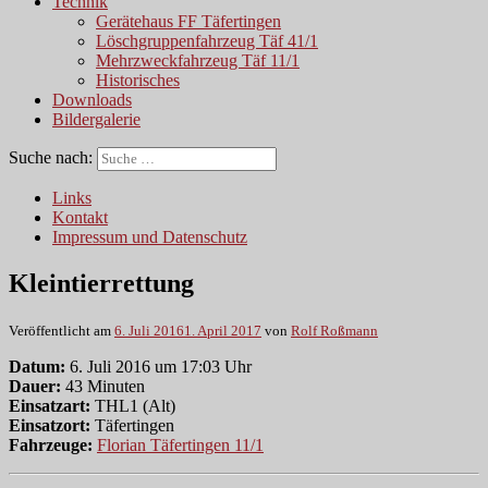
Technik
Gerätehaus FF Täfertingen
Löschgruppenfahrzeug Täf 41/1
Mehrzweckfahrzeug Täf 11/1
Historisches
Downloads
Bildergalerie
Suche nach:
Links
Kontakt
Impressum und Datenschutz
Kleintierrettung
Veröffentlicht am
6. Juli 2016
1. April 2017
von
Rolf Roßmann
Datum:
6. Juli 2016 um 17:03 Uhr
Dauer:
43 Minuten
Einsatzart:
THL1 (Alt)
Einsatzort:
Täfertingen
Fahrzeuge:
Florian Täfertingen 11/1