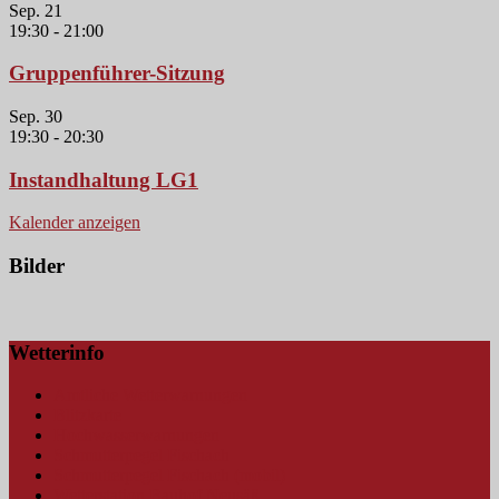
Sep.
21
19:30
-
21:00
Gruppenführer-Sitzung
Sep.
30
19:30
-
20:30
Instandhaltung LG1
Kalender anzeigen
Bilder
Wetterinfo
Amtliche Wetterwarnungen
Blitzkarte
Hochwasserwarnungen
Schmutterpegel Fischach
Schmutterpegel Fischach (mobil)
Wetterstation Bauhof Neusäß