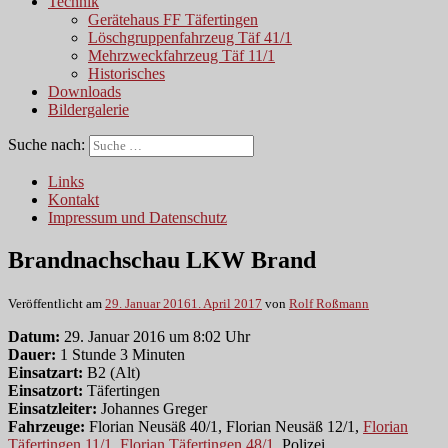
Technik
Gerätehaus FF Täfertingen
Löschgruppenfahrzeug Täf 41/1
Mehrzweckfahrzeug Täf 11/1
Historisches
Downloads
Bildergalerie
Suche nach:
Links
Kontakt
Impressum und Datenschutz
Brandnachschau LKW Brand
Veröffentlicht am
29. Januar 2016
1. April 2017
von
Rolf Roßmann
Datum:
29. Januar 2016 um 8:02 Uhr
Dauer:
1 Stunde 3 Minuten
Einsatzart:
B2 (Alt)
Einsatzort:
Täfertingen
Einsatzleiter:
Johannes Greger
Fahrzeuge:
Florian Neusäß 40/1, Florian Neusäß 12/1,
Florian
Täfertingen 11/1
,
Florian Täfertingen 48/1
, Polizei