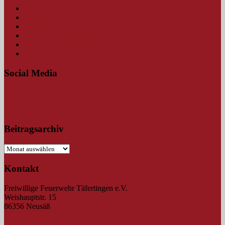
Amtliche Wetterwarnungen
Blitzkarte
Hochwasserwarnungen
Schmutterpegel Fischach
Schmutterpegel Fischach (mobil)
Wetterstation Bauhof Neusäß
Social Media
Findet uns auf Facebook
Findet uns auf Instagram
Beitragsarchiv
Beitragsarchiv
Kontakt
Freiwillige Feuerwehr Täfertingen e.V.
Weishauptstr. 15
86356 Neusäß
vorstand@feuerwehr-taefertingen.de