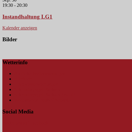
19:30
-
20:30
Instandhaltung LG1
Kalender anzeigen
Bilder
Wetterinfo
Amtliche Wetterwarnungen
Blitzkarte
Hochwasserwarnungen
Schmutterpegel Fischach
Schmutterpegel Fischach (mobil)
Wetterstation Bauhof Neusäß
Social Media
Findet uns auf Facebook