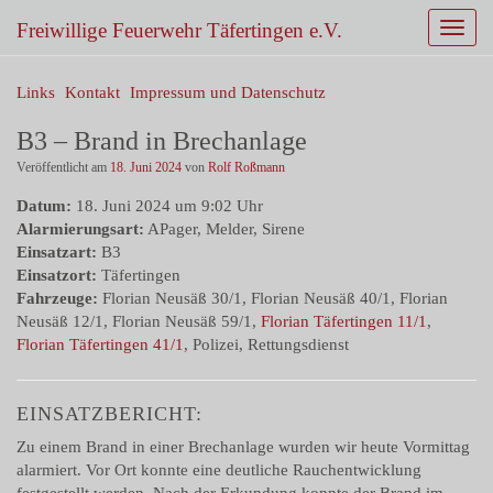
Freiwillige Feuerwehr Täfertingen e.V.
S
c
h
Links
Kontakt
Impressum und Datenschutz
a
l
B3 – Brand in Brechanlage
t
Veröffentlicht am
18. Juni 2024
von
Rolf Roßmann
e
N
Datum:
18. Juni 2024 um 9:02 Uhr
a
Alarmierungsart:
APager, Melder, Sirene
v
Einsatzart:
B3
i
Einsatzort:
Täfertingen
g
Fahrzeuge:
Florian Neusäß 30/1, Florian Neusäß 40/1, Florian
a
Neusäß 12/1, Florian Neusäß 59/1,
Florian Täfertingen 11/1
,
t
Florian Täfertingen 41/1
, Polizei, Rettungsdienst
i
o
n
EINSATZBERICHT:
Zu einem Brand in einer Brechanlage wurden wir heute Vormittag
alarmiert. Vor Ort konnte eine deutliche Rauchentwicklung