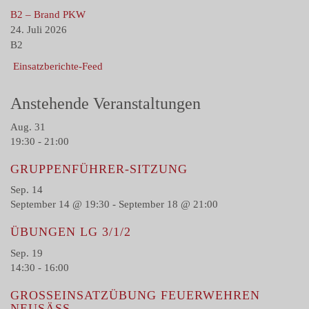
g
B2 – Brand PKW
a
24. Juli 2026
t
B2
i
Einsatzberichte-Feed
o
n
Anstehende Veranstaltungen
Aug.
31
19:30
-
21:00
GRUPPENFÜHRER-SITZUNG
Sep.
14
September 14 @ 19:30
-
September 18 @ 21:00
ÜBUNGEN LG 3/1/2
Sep.
19
14:30
-
16:00
GROSSEINSATZÜBUNG FEUERWEHREN N
EUSÄSS