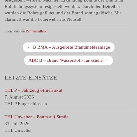
festgestellt werden. Nach der Erkundung konnte der Brand im
Rohrleitungssystem festgestellt werden. Durch den Betreiber
wurden die Rohre geflutet und der Brand somit gelöscht. Mit
alarmiert war die Feuerwehr aus Neusäß.
Speichere den
Permanentlink
.
B
← B BMA – Ausgelöste Brandmeldeanlage
e
i
ABC B – Brand Wasserstoff-Tankstelle →
t
r
LETZTE EINSÄTZE
a
THL P – Fahrzeug öffnen akut
g
7. August 2026
s
THL P Eingeschlossen
n
a
THL Unwetter – Baum auf Straße
31. Juli 2026
v
THL Unwetter
i