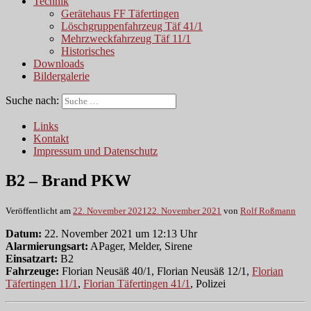
Technik
Gerätehaus FF Täfertingen
Löschgruppenfahrzeug Täf 41/1
Mehrzweckfahrzeug Täf 11/1
Historisches
Downloads
Bildergalerie
Suche nach:
Links
Kontakt
Impressum und Datenschutz
B2 – Brand PKW
Veröffentlicht am
22. November 2021
22. November 2021
von
Rolf Roßmann
Datum:
22. November 2021 um 12:13 Uhr
Alarmierungsart:
APager, Melder, Sirene
Einsatzart:
B2
Fahrzeuge:
Florian Neusäß 40/1, Florian Neusäß 12/1,
Florian
Täfertingen 11/1
,
Florian Täfertingen 41/1
, Polizei