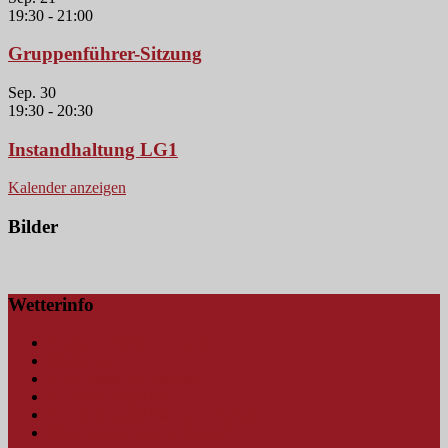
19:30
-
21:00
Gruppenführer-Sitzung
Sep.
30
19:30
-
20:30
Instandhaltung LG1
Kalender anzeigen
Bilder
Wetterinfo
Amtliche Wetterwarnungen
Blitzkarte
Hochwasserwarnungen
Schmutterpegel Fischach
Schmutterpegel Fischach (mobil)
Wetterstation Bauhof Neusäß