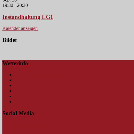
19:30
-
20:30
Instandhaltung LG1
Kalender anzeigen
Bilder
Wetterinfo
Amtliche Wetterwarnungen
Blitzkarte
Hochwasserwarnungen
Schmutterpegel Fischach
Schmutterpegel Fischach (mobil)
Wetterstation Bauhof Neusäß
Social Media
Findet uns auf Facebook