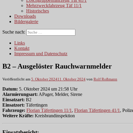
Löschgruppenfahrzeug Täf 41/1
Mehrzweckfahrzeug Täf 11/1
Historisches
Downloads
Bildergalerie
Suche nach:
Links
Kontakt
Impressum und Datenschutz
B2 – Ausgelöster Rauchwarnmelder
Veröffentlicht am
5. Oktober 2024
11. Oktober 2024
von
Rolf Roßmann
Datum:
5. Oktober 2024 um 21:58 Uhr
Alarmierungsart:
APager, Melder, Sirene
Einsatzart:
B2
Einsatzort:
Täfertingen
Fahrzeuge:
Florian Täfertingen 11/1
,
Florian Täfertingen 41/1
, Poliz
Weitere Kräfte:
Kreisbrandinspektion
Einsatzbericht: