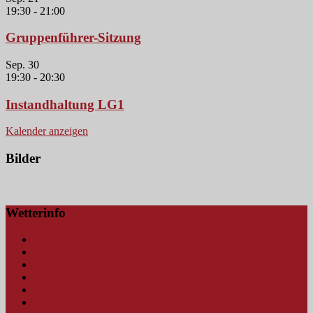
19:30
-
21:00
Gruppenführer-Sitzung
Sep.
30
19:30
-
20:30
Instandhaltung LG1
Kalender anzeigen
Bilder
Wetterinfo
Amtliche Wetterwarnungen
Blitzkarte
Hochwasserwarnungen
Schmutterpegel Fischach
Schmutterpegel Fischach (mobil)
Wetterstation Bauhof Neusäß