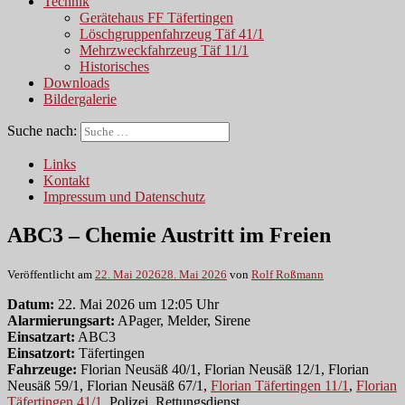
Technik
Gerätehaus FF Täfertingen
Löschgruppenfahrzeug Täf 41/1
Mehrzweckfahrzeug Täf 11/1
Historisches
Downloads
Bildergalerie
Suche nach:
Links
Kontakt
Impressum und Datenschutz
ABC3 – Chemie Austritt im Freien
Veröffentlicht am
22. Mai 2026
28. Mai 2026
von
Rolf Roßmann
Datum:
22. Mai 2026 um 12:05 Uhr
Alarmierungsart:
APager, Melder, Sirene
Einsatzart:
ABC3
Einsatzort:
Täfertingen
Fahrzeuge:
Florian Neusäß 40/1, Florian Neusäß 12/1, Florian
Neusäß 59/1, Florian Neusäß 67/1,
Florian Täfertingen 11/1
,
Florian
Täfertingen 41/1
, Polizei, Rettungsdienst