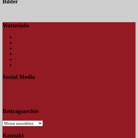
Bilder
Wetterinfo
Amtliche Wetterwarnungen
Blitzkarte
Hochwasserwarnungen
Schmutterpegel Fischach
Schmutterpegel Fischach (mobil)
Wetterstation Bauhof Neusäß
Social Media
Findet uns auf Facebook
Findet uns auf Instagram
Beitragsarchiv
Beitragsarchiv
Kontakt