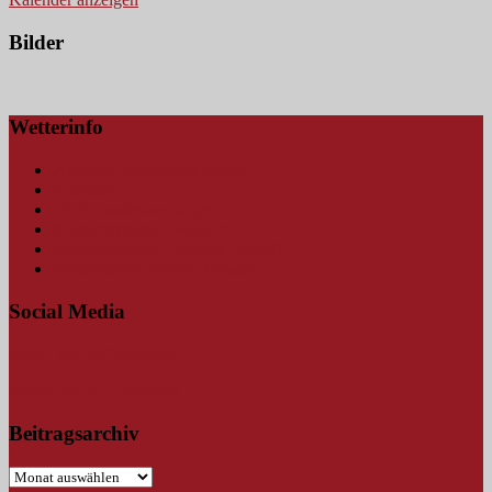
Bilder
Wetterinfo
Amtliche Wetterwarnungen
Blitzkarte
Hochwasserwarnungen
Schmutterpegel Fischach
Schmutterpegel Fischach (mobil)
Wetterstation Bauhof Neusäß
Social Media
Findet uns auf Facebook
Findet uns auf Instagram
Beitragsarchiv
Beitragsarchiv